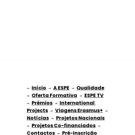
Início
A ESPE
Qualidade
→ 
→ 
 → 
Oferta Formativa
ESPE TV
→ 
 → 
Prémios
International 
→ 
 → 
Projects
Viagens Erasmus+
 → 
 → 
Notícias
Projetos Nacionais
 → 
Projetos Co-financiados
→ 
 → 
Contactos
Pré-Inscrição 
 → 