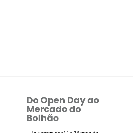
Do Open Day ao
Mercado do
Bolhão
As turmas dos 1.º e 3.º anos do