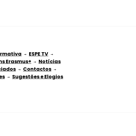
ormativa
ESPE TV
 → 
 → 
ns Erasmus+
Notícias
 → 
ciados
Contactos
 → 
 → 
es
Sugestões e Elogios
 → 