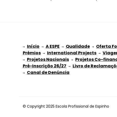
Início
A ESPE
Qualidade
Oferta F
→ 
→ 
 → 
 → 
Prémios
International Projects
Viage
 → 
 → 
Projetos Nacionais
Projetos Co-finan
→ 
 → 
Pré-Inscrição 26/27
Livro de Reclamaçõ
 → 
→ 
© Copyright 2025 Escola Profissional de Espinho