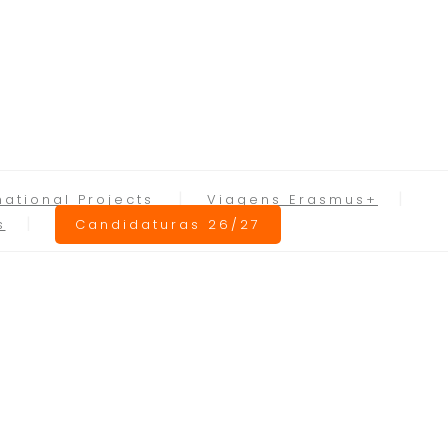
national Projects
Viagens Erasmus+
s
Candidaturas 26/27