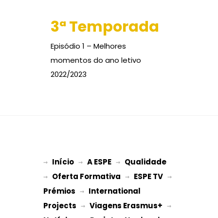
3ª Temporada
Episódio 1 – Melhores
momentos do ano letivo
2022/2023
Início
A ESPE
Qualidade
→ 
→ 
 → 
Oferta Formativa
ESPE TV
→ 
 → 
 → 
Prémios
International 
 → 
Projects
Viagens Erasmus+
 → 
 → 