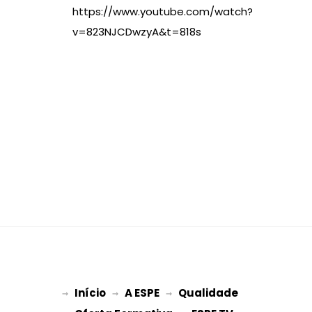
https://www.youtube.com/watch?
v=823NJCDwzyA&t=818s
Início
A ESPE
Qualidade
→ 
→ 
 → 