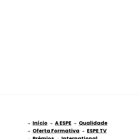
Início
A ESPE
Qualidade
→ 
→ 
 → 
Oferta Formativa
ESPE TV
→ 
 → 
Prémios
International 
→ 
 → 