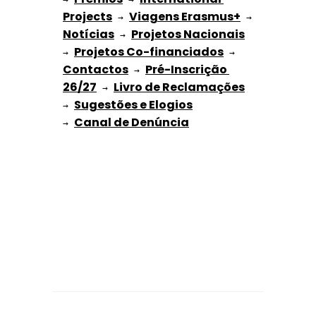
Projects
Viagens Erasmus+
 → 
 → 
Notícias
Projetos Nacionais
 → 
Projetos Co-financiados
→ 
 → 
Contactos
Pré-Inscrição 
 → 
26/27
Livro de Reclamações
 → 
Sugestões e Elogios
→ 
→ 