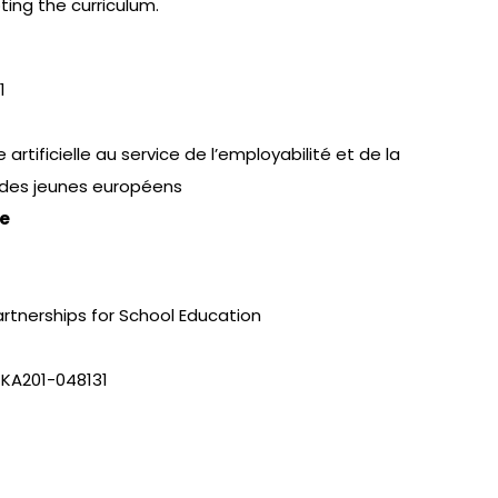
ing the curriculum.
1
e artificielle au service de l’employabilité et de la
des jeunes européens
e
artnerships for School Education
-KA201-048131