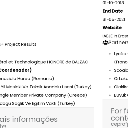
01-10-2018
End Date
31-05-2021
Website
IAEJE in Era
Partner
+ Project Results
Lycée
éral et Technologique HONORE de BALZAC
(Fran
Coordenador)
Scoal
mnaziala Horea (Romania)
Ortako
Yil Mesleki Ve Teknik Anadolu Lisesi (Turkey)
Olokli
 Single Member Private Company (Greece)
Buyuk 
dogu Saglik Ve Egitim Vakfi (Turkey)
For 
cont
ais informações
cepro
te