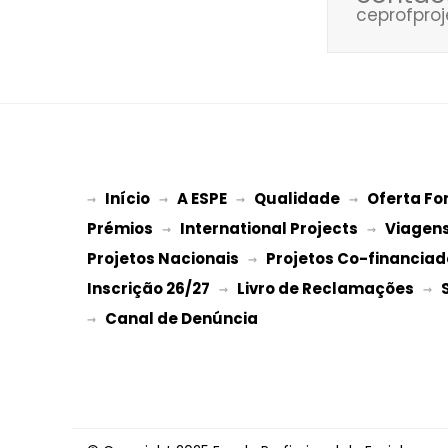
ceprofpr
Início
A ESPE
Qualidade
Oferta Fo
→ 
→ 
 → 
 → 
Prémios
International Projects
Viagen
 → 
 → 
Projetos Nacionais
Projetos Co-financiad
 → 
Inscrição 26/27
Livro de Reclamações
 → 
 → 
→ 