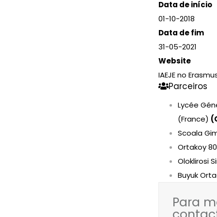
Data de início
01-10-2018
Data de fim
31-05-2021
Website
IAEJE no Erasmus
Parceiros
Lycée Gén
(France)
(
Scoala Gi
Ortakoy 80.
Oloklirosi
Buyuk Orta
Para m
contac