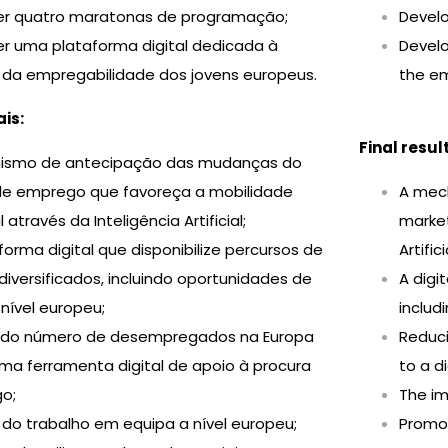
er quatro maratonas de programação;
Devel
r uma plataforma digital dedicada à
Develo
da empregabilidade dos jovens europeus.
the em
is:
Final resul
smo de antecipação das mudanças do
e emprego que favoreça a mobilidade
A mech
l através da Inteligência Artificial;
market
orma digital que disponibilize percursos de
Artific
iversificados, incluindo oportunidades de
A digi
 nível europeu;
includ
 do número de desempregados na Europa
Reduci
ma ferramenta digital de apoio à procura
to a d
o;
The im
 do trabalho em equipa a nível europeu;
Promot