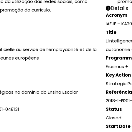
 da utilização das redes sociais, como
promot
Details
 promoção do currículo.
Acronym
IAEJE – KA20
Title
L’intelligenc
tificielle au service de l’employabilité et de la
autonomie 
jeunes européens
Programm
Erasmus +
Key Action
Strategic P
égicas no domínio do Ensino Escolar
Referência
2018-1-FR01
01-048131
Status
Closed
Start Date