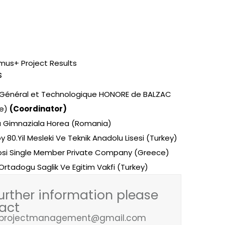
smus+ Project Results
s
 Général et Technologique HONORE de BALZAC
ce)
(Coordinator)
a Gimnaziala Horea (Romania)
y 80.Yil Mesleki Ve Teknik Anadolu Lisesi (Turkey)
rosi Single Member Private Company (Greece)
Ortadogu Saglik Ve Egitim Vakfi (Turkey)
further information please
act
fprojectmanagement@gmail.com