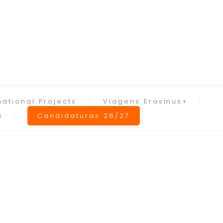
national Projects
Viagens Erasmus+
s
Candidaturas 26/27