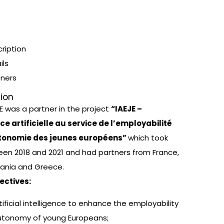
ription
ils
tners
tion
 was a partner in the project
“IAEJE –
nce artificielle au service de l’employabilité
utonomie des jeunes européens”
which took
en 2018 and 2021 and had partners from France,
ania and Greece.
ectives:
tificial intelligence to enhance the employability
utonomy of young Europeans;