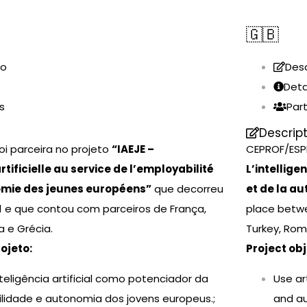
🇬🇧
ão
Desc
s
Deta
s
Par
Descrip
oi parceira no projeto
“IAEJE –
CEPROF/ESPE
artificielle au service de l’employabilité
L’intellige
omie des jeunes européens”
que decorreu
et de la a
21 e que contou com parceiros de França,
place betwe
a e Grécia.
Turkey, Rom
ojeto:
Project obj
inteligência artificial como potenciador da
Use ar
idade e autonomia dos jovens europeus.;
and a