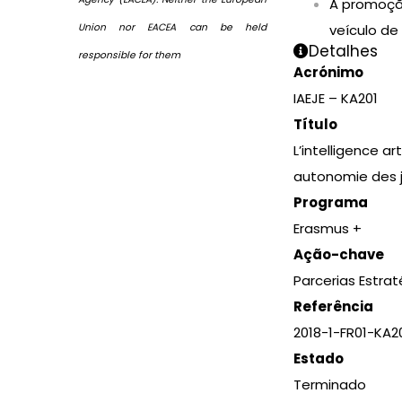
A promoção
veículo de
Union nor EACEA can be held
Detalhes
responsible for them
Acrónimo
IAEJE – KA201
Título
L’intelligence ar
autonomie des 
Programa
Erasmus +
Ação-chave
Parcerias Estrat
Referência
2018-1-FR01-KA2
Estado
Terminado