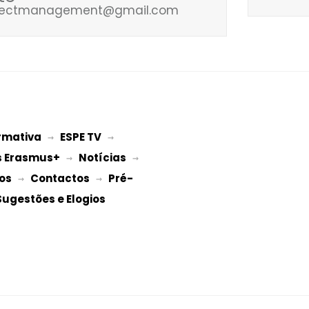
ojectmanagement@gmail.com
rmativa
ESPE TV
 → 
 → 
s Erasmus+
Notícias
 → 
 → 
os
Contactos
Pré-
 → 
 → 
Sugestões e Elogios