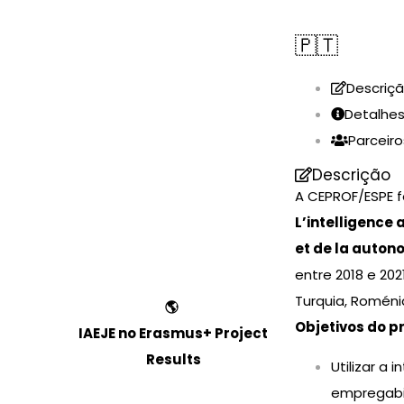
🇵🇹
Descriç
Detalhe
Parceiro
Descrição
A CEPROF/ESPE f
L’intelligence 
et de la auton
entre 2018 e 20
Turquia, Roméni
🌎
Objetivos do pr
IAEJE no Erasmus+ Project
Results
Utilizar a 
empregabil