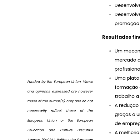
Desenvolv
Desenvolve
promoção 
Resultados fina
Um mecani
mercado d
profissiona
Uma plataf
Funded by the European Union. Views
formação d
and opinions expressed are however
trabalho a
those of the author(s) only and do not
A redução
necessarily reflect those of the
graças a u
European Union or the European
de empreg
Education and Culture Executive
A melhoria
Agency (EACEA). Neither the European