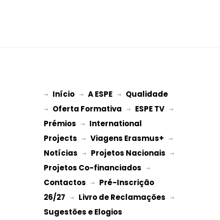
Início
A ESPE
Qualidade
→ 
→ 
 → 
Oferta Formativa
ESPE TV
→ 
 → 
 → 
Prémios
International 
 → 
Projects
Viagens Erasmus+
 → 
 → 
Notícias
Projetos Nacionais
 → 
 → 
Projetos Co-financiados
 → 
Contactos
Pré-Inscrição 
 → 
26/27
Livro de Reclamações
 → 
 → 
Sugestões e Elogios