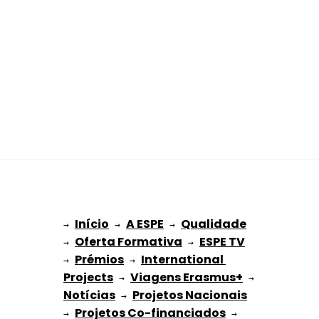
Início
A ESPE
Qualidade
→ 
→ 
 → 
Oferta Formativa
ESPE TV
→ 
 → 
Prémios
International 
→ 
 → 
Projects
Viagens Erasmus+
 → 
 → 
Notícias
Projetos Nacionais
 → 
Projetos Co-financiados
→ 
 → 