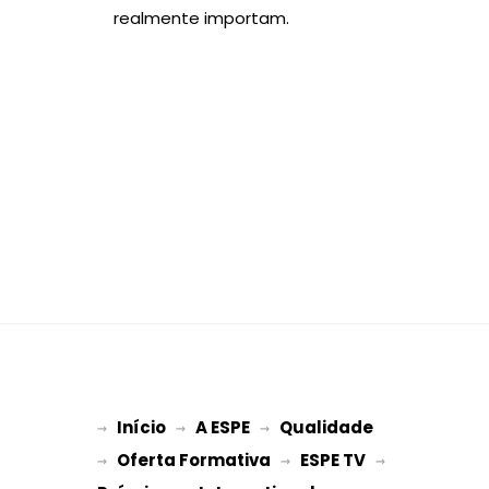
realmente importam.
Início
A ESPE
Qualidade
→ 
→ 
 → 
Oferta Formativa
ESPE TV
→ 
 → 
 → 