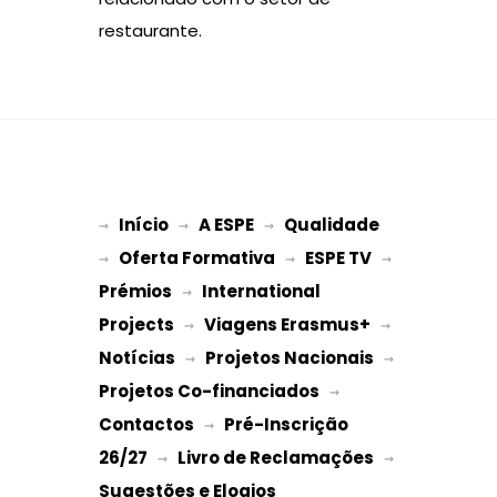
restaurante.
Início
A ESPE
Qualidade
→ 
→ 
 → 
Oferta Formativa
ESPE TV
→ 
 → 
 → 
Prémios
International 
 → 
Projects
Viagens Erasmus+
 → 
 → 
Notícias
Projetos Nacionais
 → 
 → 
Projetos Co-financiados
 → 
Contactos
Pré-Inscrição 
 → 
26/27
Livro de Reclamações
 → 
 → 
Sugestões e Elogios