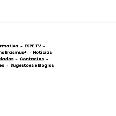
ormativa
ESPE TV
 → 
 → 
ns Erasmus+
Notícias
 → 
ciados
Contactos
 → 
 → 
es
Sugestões e Elogios
 → 