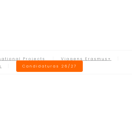
national Projects
Viagens Erasmus+
s
Candidaturas 26/27