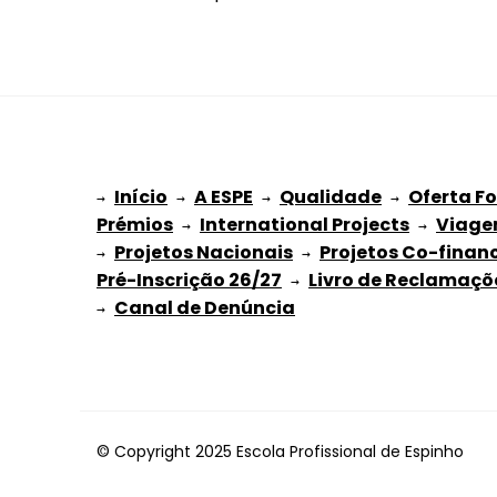
Início
A ESPE
Qualidade
Oferta F
→ 
→ 
 → 
 → 
Prémios
International Projects
Viage
 → 
 → 
Projetos Nacionais
Projetos Co-finan
→ 
 → 
Pré-Inscrição 26/27
Livro de Reclamaçõ
 → 
→ 
© Copyright 2025 Escola Profissional de Espinho