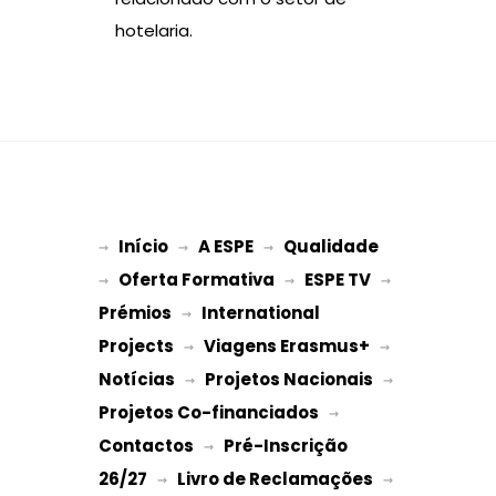
hotelaria.
Início
A ESPE
Qualidade
→ 
→ 
 → 
Oferta Formativa
ESPE TV
→ 
 → 
 → 
Prémios
International 
 → 
Projects
Viagens Erasmus+
 → 
 → 
Notícias
Projetos Nacionais
 → 
 → 
Projetos Co-financiados
 → 
Contactos
Pré-Inscrição 
 → 
26/27
Livro de Reclamações
 → 
 → 