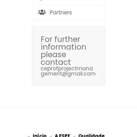
Partners
For further
information
please
contact
ceprofprojectmana
gement@gmail.com
Início
A ESPE
Qualidade
→ 
→ 
 → 