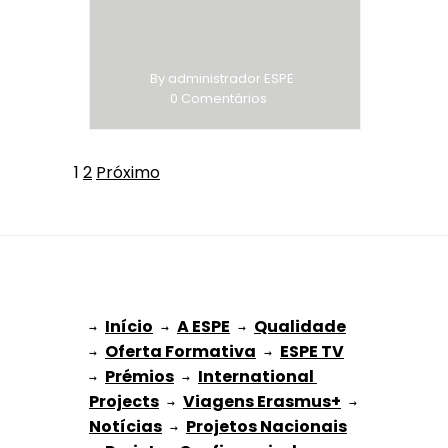
By administrador ESPE
0 Comentários
Paginação
Página
Página
1
2
Próximo
dos
conteúdos
Início
A ESPE
Qualidade
→ 
→ 
 → 
Oferta Formativa
ESPE TV
→ 
 → 
Prémios
International 
→ 
 → 
Projects
Viagens Erasmus+
 → 
 → 
Notícias
Projetos Nacionais
 → 