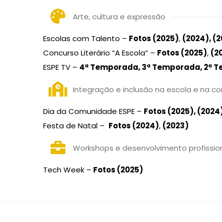
Arte, cultura e expressão
Escolas com Talento –
Fotos (2025)
,
(2024)
,
(2
Concurso Literário “A Escola” –
Fotos (2025)
,
(2
ESPE TV –
4ª Temporada
,
3ª Temporada,
2ª 
Integração e inclusão na escola e na 
Dia da Comunidade ESPE –
Fotos (2025)
,
(2024
Festa de Natal –
Fotos (2024)
,
(2023)
Workshops e desenvolvimento profissio
Tech Week –
Fotos (2025)