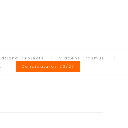
national Projects
Viagens Erasmus+
s
Candidaturas 26/27