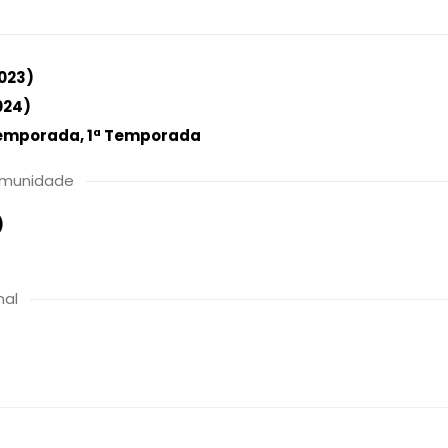
023)
024)
Temporada,
1ª Temporada
comunidade
)
nal