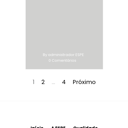
By administrador ESPE
0 Comentários
Paginação
dos
Página
Página
Página
1
2
…
4
Próximo
conteúdos