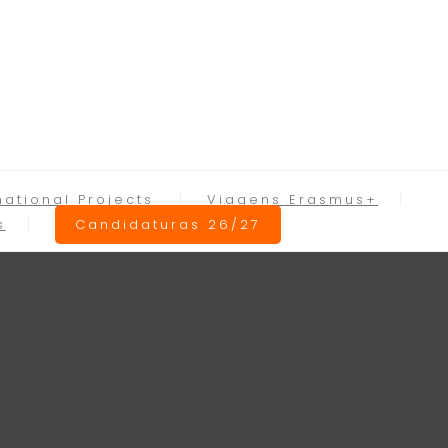
national Projects
Viagens Erasmus+
s
Candidaturas 26/27